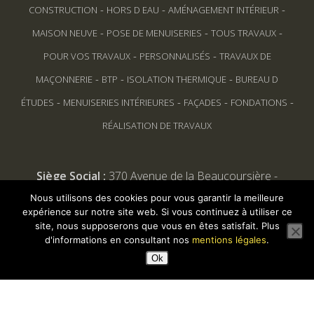
-
-
-
CONSTRUCTION
HORS D EAU
AMÉNAGEMENT INTÉRIEUR
-
-
-
MAISON NEUVE
POSE DE MENUISERIES
TOUS TRAVAUX
-
-
POUR VOS TRAVAUX
PERSONNALISÉS
TRAVAUX DE
-
-
-
MAÇONNERIE
BTP
ISOLATION THERMIQUE
BUREAU D
-
-
-
-
ÉTUDES
MENUISERIES INTÉRIEURES
FAÇADES
FONDATIONS
RÉALISATION DE TRAVAUX
Siège Social :
370 Avenue de la Beaucoursière -
17480 LE CHATEAU D'OLERON
Nous utilisons des cookies pour vous garantir la meilleure
expérience sur notre site web. Si vous continuez à utiliser ce
site, nous supposerons que vous en êtes satisfait. Plus
d'informations en consultant nos
mentions légales
.
Ok
© Tous droits reservés
La Maison Oléronaise
2026.
Réalisation :
JKDESIGN.FR Agence Web
-
Mentions légales