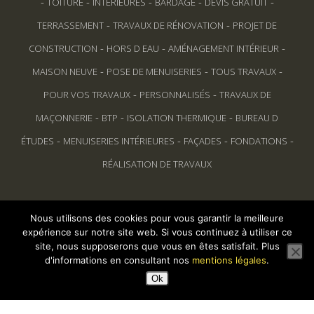
-
-
-
-
-
TOITURE
INTÉRIEURES
BARDAGE
DEVIS GRATUIT
-
-
TERRASSEMENT
TRAVAUX DE RÉNOVATION
PROJET DE
-
-
-
CONSTRUCTION
HORS D EAU
AMÉNAGEMENT INTÉRIEUR
-
-
-
MAISON NEUVE
POSE DE MENUISERIES
TOUS TRAVAUX
-
-
POUR VOS TRAVAUX
PERSONNALISÉS
TRAVAUX DE
-
-
-
MAÇONNERIE
BTP
ISOLATION THERMIQUE
BUREAU D
-
-
-
-
ÉTUDES
MENUISERIES INTÉRIEURES
FAÇADES
FONDATIONS
RÉALISATION DE TRAVAUX
Siège Social :
370 Avenue de la Beaucoursière -
Nous utilisons des cookies pour vous garantir la meilleure
expérience sur notre site web. Si vous continuez à utiliser ce
17480 LE CHATEAU D'OLERON
site, nous supposerons que vous en êtes satisfait. Plus
d'informations en consultant nos
mentions légales
.
Ok
© Tous droits reservés
La Maison Oléronaise
2026.