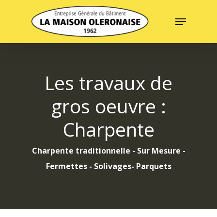
Skip
Menu
to
Close
main
Menu
content
Les travaux de
gros oeuvre :
Charpente
Charpente traditionnelle - Sur Mesure -
Fermettes - Solivages- Parquets