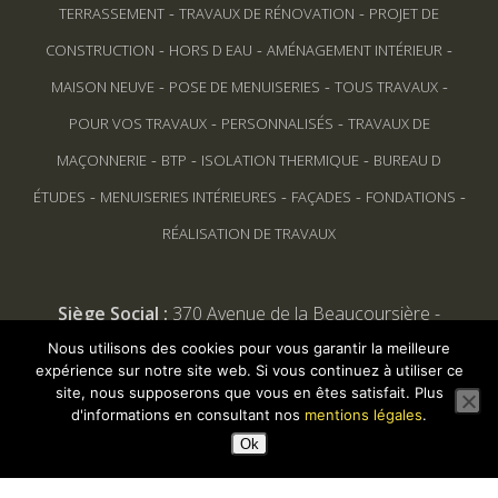
-
-
TERRASSEMENT
TRAVAUX DE RÉNOVATION
PROJET DE
-
-
-
CONSTRUCTION
HORS D EAU
AMÉNAGEMENT INTÉRIEUR
-
-
-
MAISON NEUVE
POSE DE MENUISERIES
TOUS TRAVAUX
-
-
POUR VOS TRAVAUX
PERSONNALISÉS
TRAVAUX DE
-
-
-
MAÇONNERIE
BTP
ISOLATION THERMIQUE
BUREAU D
-
-
-
-
ÉTUDES
MENUISERIES INTÉRIEURES
FAÇADES
FONDATIONS
RÉALISATION DE TRAVAUX
Siège Social :
370 Avenue de la Beaucoursière -
17480 LE CHATEAU D'OLERON
Nous utilisons des cookies pour vous garantir la meilleure
expérience sur notre site web. Si vous continuez à utiliser ce
site, nous supposerons que vous en êtes satisfait. Plus
d'informations en consultant nos
mentions légales
.
Ok
© Tous droits reservés
La Maison Oléronaise
2026.
Réalisation :
JKDESIGN.FR Agence Web
-
Mentions légales