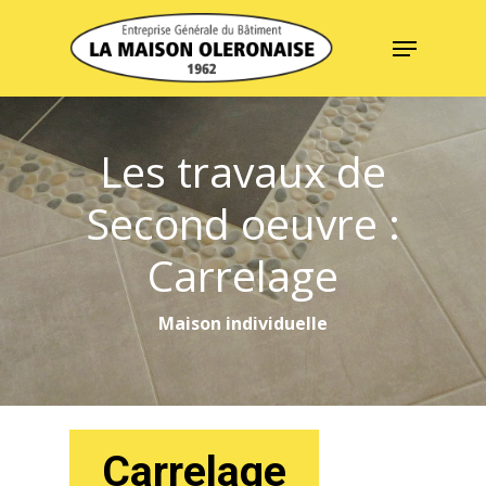
Skip
Menu
to
Close
main
Menu
content
Les travaux de
Second oeuvre :
Carrelage
Maison individuelle
Carrelage