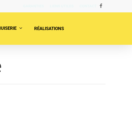
GARANTIES
LIENS UTILES
CONTACT
FACEBOOK
UISERIE
RÉALISATIONS
e