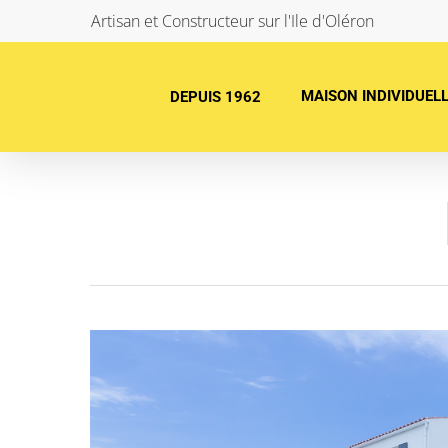
Skip
Artisan et Constructeur sur l'Ile d'Oléron
to
main
MAISON INDIVIDUEL
DEPUIS 1962
content