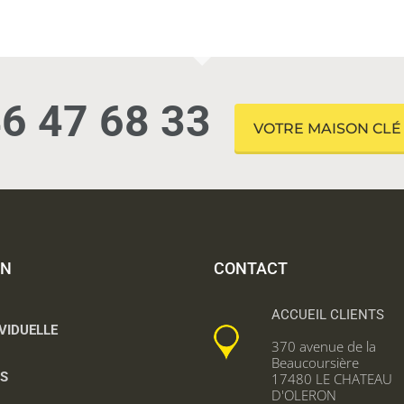
6 47 68 33
VOTRE MAISON CLÉ
ON
CONTACT
ACCUEIL CLIENTS
VIDUELLE
370 avenue de la
Beaucoursière
NS
17480 LE CHATEAU
D'OLERON