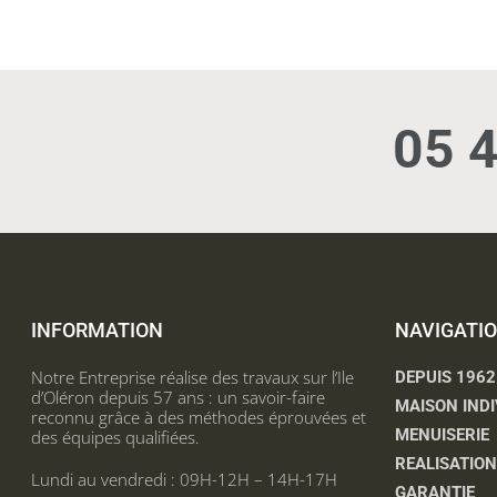
05 4
INFORMATION
NAVIGATI
Notre Entreprise réalise des travaux sur l’Ile
DEPUIS 1962
d’Oléron depuis 57 ans : un savoir-faire
MAISON INDI
reconnu grâce à des méthodes éprouvées et
MENUISERIE
des équipes qualifiées.
REALISATIO
Lundi au vendredi : 09H-12H – 14H-17H
GARANTIE