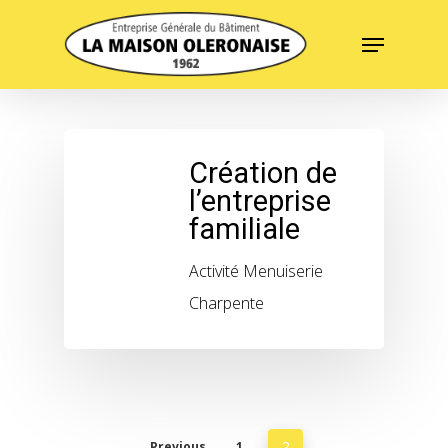
Skip
Menu
to
Close
main
Menu
content
Création de
l’entreprise
familiale
Activité Menuiserie
Charpente
Previous
1
2